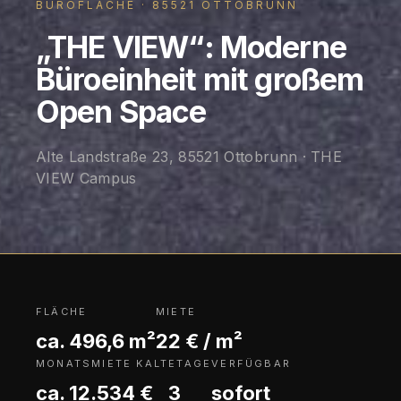
BÜROFLÄCHE · 85521 OTTOBRUNN
„THE VIEW“: Moderne
Büroeinheit mit großem
Open Space
Alte Landstraße 23, 85521 Ottobrunn · THE
VIEW Campus
FLÄCHE
MIETE
ca. 496,6 m²
22 € / m²
MONATSMIETE KALT
ETAGE
VERFÜGBAR
ca. 12.534 €
3
sofort