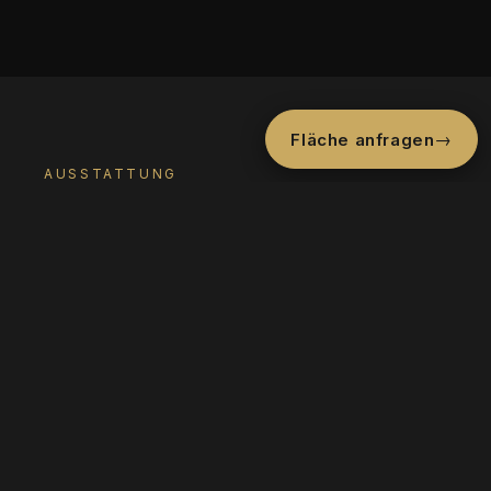
→
Fläche anfragen
AUSSTATTUNG
Hinter einer architektonisch
bemerkenswerten Glasfassade befinden sich
helle, große Büroräume. Die repräsentative
Immobilie bietet mit ihrer hochwertigen
Ausstattung das ideale Umfeld für Mieter aus
den Bereichen IT-Technologie,
Finanzdienstleister, für Medienunternehmen
und Arztpraxen.
Der Aufzug bringt Sie direkt in den 3. Stock